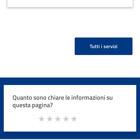
Tutti i servizi
Quanto sono chiare le informazioni su
questa pagina?
Valuta da 1 a 5 stelle la pagina
Valuta 1 stelle su 5
Valuta 2 stelle su 5
Valuta 3 stelle su 5
Valuta 4 stelle su 5
Valuta 5 stelle su 5