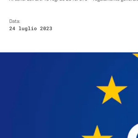
Dettagli della notizia
Data:
24 luglio 2023