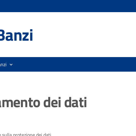
Banzi
anzi
amento dei dati
 sulla protezione dei dati