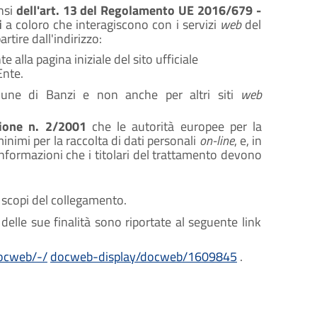
ensi
dell'art. 13 del Regolamento UE 2016/679 -
i
a coloro che interagiscono con i servizi
web
del
rtire dall'indirizzo:
 alla pagina iniziale del sito ufficiale
Ente.
omune di Banzi e non anche per altri siti
web
ione n. 2/2001
che le autorità europee per la
 minimi per la raccolta di dati personali
on-line
, e, in
 informazioni che i titolari del trattamento devono
 scopi del collegamento.
lle sue finalità sono riportate al seguente link
docweb/-/
docweb-display/docweb/1609845
.