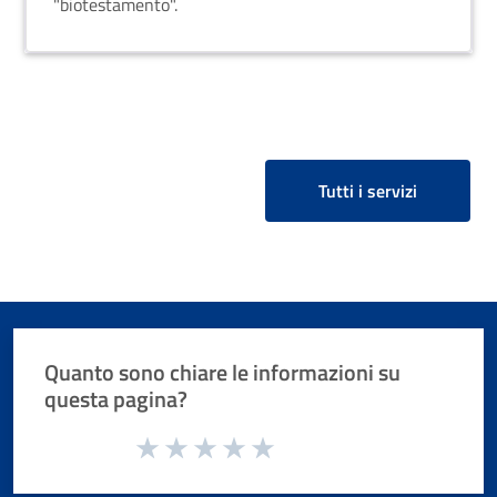
"biotestamento".
Tutti i servizi
Quanto sono chiare le informazioni su
questa pagina?
Valuta da 1 a 5 stelle la pagina
Valuta 1 stelle su 5
Valuta 2 stelle su 5
Valuta 3 stelle su 5
Valuta 4 stelle su 5
Valuta 5 stelle su 5