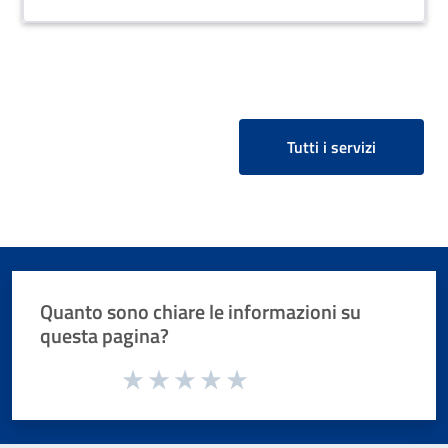
Tutti i servizi
Quanto sono chiare le informazioni su
questa pagina?
Valuta da 1 a 5 stelle la pagina
Valuta 1 stelle su 5
Valuta 2 stelle su 5
Valuta 3 stelle su 5
Valuta 4 stelle su 5
Valuta 5 stelle su 5