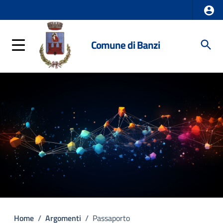
Comune di Banzi
Home
/
Argomenti
/
Passaporto