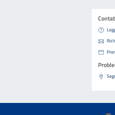
Contat
Legg
Rich
Pre
Proble
Segn