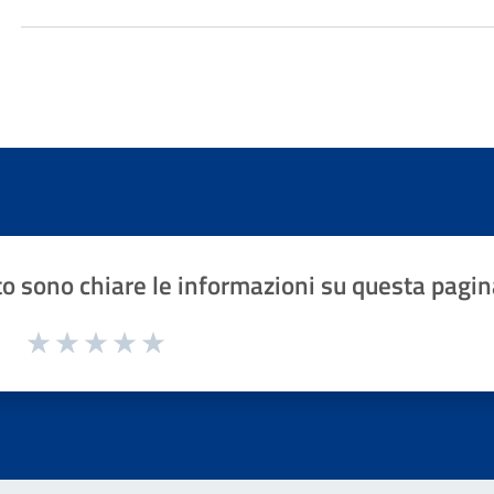
o sono chiare le informazioni su questa pagin
1 a 5 stelle la pagina
Valuta 1 stelle su 5
Valuta 2 stelle su 5
Valuta 3 stelle su 5
Valuta 4 stelle su 5
Valuta 5 stelle su 5