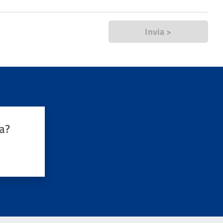
Invia >
a?