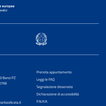
Prenota appuntamento
0 Banzi PZ
Leggi le FAQ
30766
Segnalazione disservizio
Dichiarazione di accessibilità
P.N.R.R.
rbasilicata.it