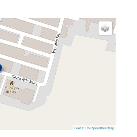
Leaflet
| ©
OpenStreetMap