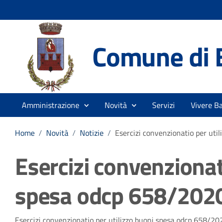
Comune di 
Amministrazione
Novità
Servizi
Vivere B
Home
/
Novità
/
Notizie
/
Esercizi convenzionatio per uti
Esercizi convenzionat
spesa odcp 658/202
Esercizi convenzionatio per utilizzo buoni spesa odcp 658/20