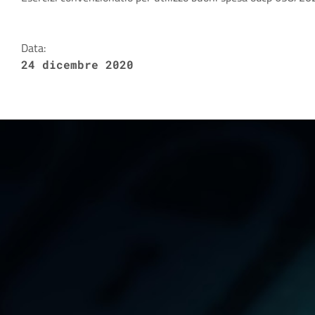
Dettagli della notizia
Data:
24 dicembre 2020