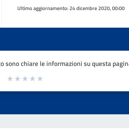
Ultimo aggiornamento:
24 dicembre 2020, 00:00
o sono chiare le informazioni su questa pagin
1 a 5 stelle la pagina
Valuta 1 stelle su 5
Valuta 2 stelle su 5
Valuta 3 stelle su 5
Valuta 4 stelle su 5
Valuta 5 stelle su 5