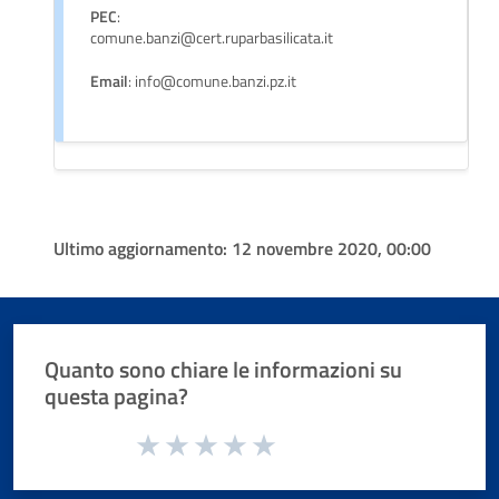
PEC
:
comune.banzi@cert.ruparbasilicata.it
Email
: info@comune.banzi.pz.it
Ultimo aggiornamento:
12 novembre 2020, 00:00
Quanto sono chiare le informazioni su
questa pagina?
Valuta da 1 a 5 stelle la pagina
Valuta 1 stelle su 5
Valuta 2 stelle su 5
Valuta 3 stelle su 5
Valuta 4 stelle su 5
Valuta 5 stelle su 5